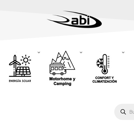
Búsqued
de
producto