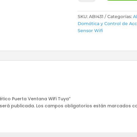
Puerta
Ventana
WiFi
SKU:
ABI431
Categorías:
A
Tuya
Domótica y Control de Ac
cantidad
Sensor Wifi
ético Puerta Ventana WiFi Tuya”
 será publicada.
Los campos obligatorios están marcados c