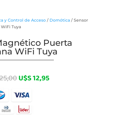
a y Control de Acceso
/
Domótica
/ Sensor
 WiFi Tuya
Magnético Puerta
ana WiFi Tuya
El
El
25,00
U$S
12,95
precio
precio
original
actual
era:
es:
U$S 25,00.
U$S 12,95.