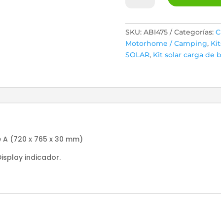
Carga
Bat
Panel
SKU:
ABI475
Categorías:
C
100w
Motorhome / Camping
,
Kit
+
SOLAR
,
Kit solar carga de 
Regulador
20
A
Puertos
Usb
cantidad
e A (720 x 765 x 30 mm)
isplay indicador.