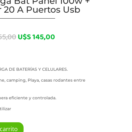
rga Bat Panel 100w +
 20 A Puertos Usb
El
El
55,00
U$S
145,00
precio
precio
original
actual
era:
es:
U$S 155,00.
U$S 145,00.
RGA DE BATERÍAS Y CELULARES.
, camping, Playa, casas rodantes entre
era eficiente y controlada.
ilizar
carrito