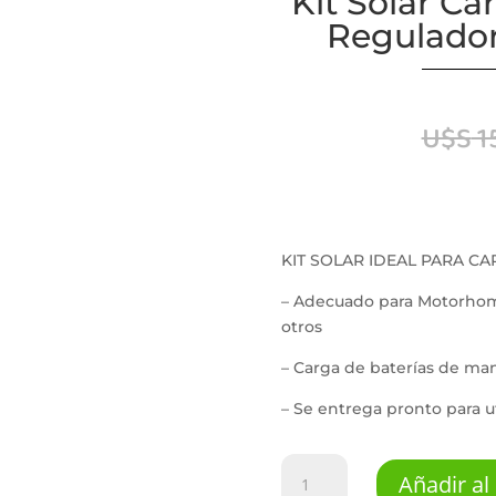
Kit Solar Ca
Regulador
U$S
1
KIT SOLAR IDEAL PARA CA
– Adecuado para Motorhome
otros
– Carga de baterías de man
– Se entrega pronto para ut
Kit
Añadir al 
Solar