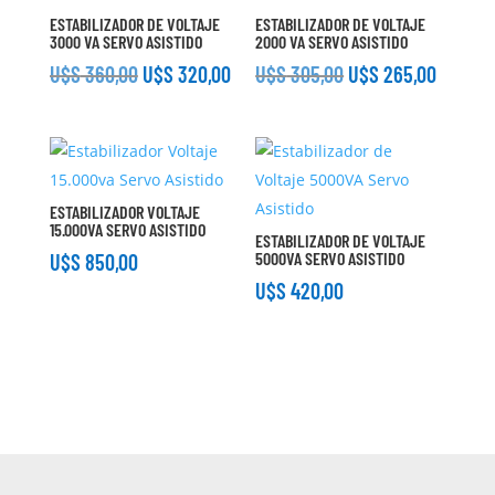
ESTABILIZADOR DE VOLTAJE
ESTABILIZADOR DE VOLTAJE
3000 VA SERVO ASISTIDO
2000 VA SERVO ASISTIDO
El
El
El
El
U$S
360,00
U$S
320,00
U$S
305,00
U$S
265,00
precio
precio
precio
precio
original
actual
original
actual
era:
es:
era:
es:
U$S 360,00.
U$S 320,00.
U$S 305,00.
U$S 265
ESTABILIZADOR VOLTAJE
15.000VA SERVO ASISTIDO
ESTABILIZADOR DE VOLTAJE
5000VA SERVO ASISTIDO
U$S
850,00
U$S
420,00