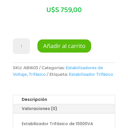
U$S
759,00
Estabilizador
Añadir al carrito
Voltaje
10.000va
Trifásico
Servo
SKU:
ABI603
Categorías:
Estabilizadores de
Asistido
Voltaje
,
Trifásico
Etiqueta:
Estabilizador Trifásico
cantidad
Descripción
Valoraciones (0)
Estabilizador Trifásico de 10000VA